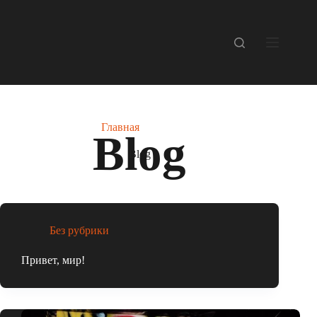
Перейти
к
сути
Главная
Blog
Blog
Без рубрики
Привет, мир!