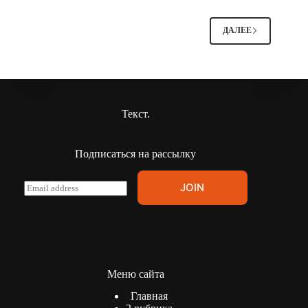
ДАЛЕЕ
Текст.
Подписаться на рассылку
E
JOIN
m
a
i
l
*
Меню сайта
Главная